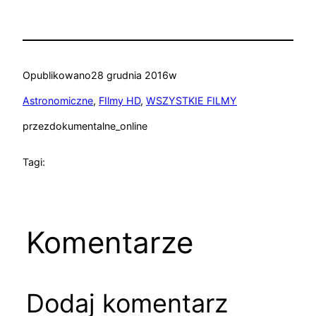
Opublikowano
28 grudnia 2016
w
Astronomiczne
, 
FIlmy HD
, 
WSZYSTKIE FILMY
przez
dokumentalne_online
Tagi:
Komentarze
Dodaj komentarz