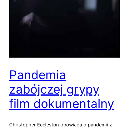
Pandemia
zabójczej grypy
film dokumentalny
Christopher Eccleston opowiada o pandemii z