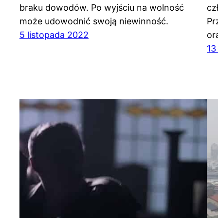
braku dowodów. Po wyjściu na wolność
cz
może udowodnić swoją niewinność.
Pr
5 listopada 2022
or
13