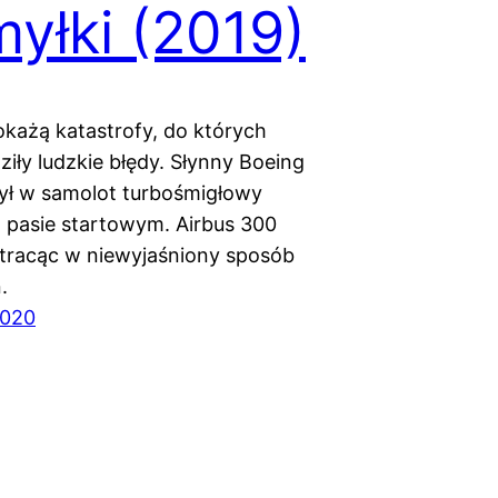
yłki (2019)
każą katastrofy, do których
iły ludzkie błędy. Słynny Boeing
ył w samolot turbośmigłowy
a pasie startowym. Airbus 300
, tracąc w niewyjaśniony sposób
.
2020