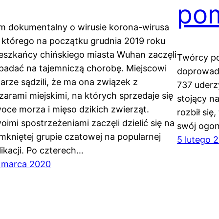
pom
lm dokumentalny o wirusie korona-wirusa
 którego na początku grudnia 2019 roku
eszkańcy chińskiego miasta Wuhan zaczęli
Twórcy po
padać na tajemniczą chorobę. Miejscowi
doprowadz
karze sądzili, że ma ona związek z
737 uderz
zarami miejskimi, na których sprzedaje się
stojący n
oce morza i mięso dzikich zwierząt.
rozbił się
oimi spostrzeżeniami zaczęli dzielić się na
swój ogon
mkniętej grupie czatowej na popularnej
5 lutego 
likacji. Po czterech…
 marca 2020