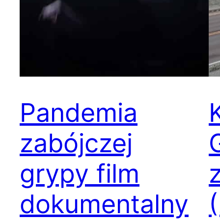
Pandemia
zabójczej
grypy film
dokumentalny