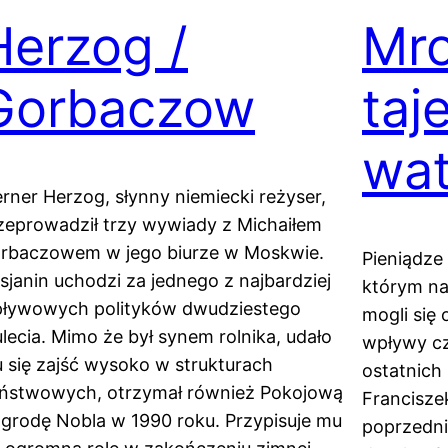
Herzog /
Mr
Gorbaczow
taj
wa
rner Herzog, słynny niemiecki reżyser,
zeprowadził trzy wywiady z Michaiłem
rbaczowem w jego biurze w Moskwie.
Pieniądze 
sjanin uchodzi za jednego z najbardziej
którym na
ływowych polityków dwudziestego
mogli się
ulecia. Mimo że był synem rolnika, udało
wpływy cz
 się zajść wysoko w strukturach
ostatnich 
ństwowych, otrzymał również Pokojową
Francisze
grodę Nobla w 1990 roku. Przypisuje mu
poprzedni