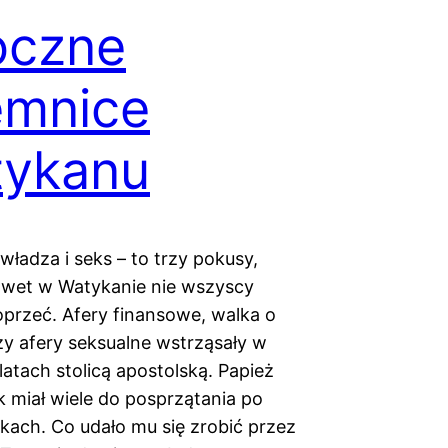
oczne
emnice
tykanu
władza i seks – to trzy pokusy,
wet w Watykanie nie wszyscy
 oprzeć. Afery finansowe, walka o
y afery seksualne wstrząsały w
latach stolicą apostolską. Papież
k miał wiele do posprzątania po
kach. Co udało mu się zrobić przez