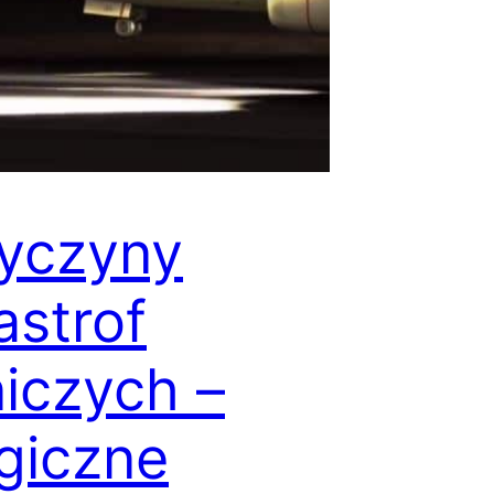
yczyny
astrof
niczych –
giczne