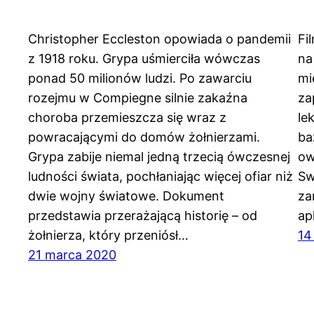
Christopher Eccleston opowiada o pandemii
Fi
z 1918 roku. Grypa uśmierciła wówczas
na
ponad 50 milionów ludzi. Po zawarciu
mi
rozejmu w Compiegne silnie zakaźna
za
choroba przemieszcza się wraz z
le
powracającymi do domów żołnierzami.
ba
Grypa zabije niemal jedną trzecią ówczesnej
ow
ludności świata, pochłaniając więcej ofiar niż
Sw
dwie wojny światowe. Dokument
za
przedstawia przerażającą historię – od
ap
żołnierza, który przeniósł…
14
21 marca 2020