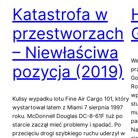
Katastrofa w
przestworzach
– Niewłaściwa
We
pozycja (2019)
pr
Go
Ro
wp
Kulisy wypadku lotu Fine Air Cargo 101, który
st
wystartował latem z Miami 7 sierpnia 1997
mu
roku. McDonnell Douglas DC-8-61F tuż po
pa
starcie zaczął mieć problemy i spadać. Po
Na
przecięciu drogi szybkiego ruchu uderzył w