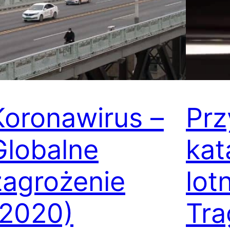
Koronawirus –
Prz
Globalne
kat
zagrożenie
lot
(2020)
Tra