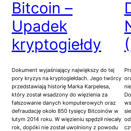
Bitcoin –
Upadek
kryptogiełdy
Dokument wyjaśniający największy do tej
Pr
pory kryzys na kryptogiełdach. Jego twórcy
or
przedstawiają historię Marka Karpelesa,
ni
który został wsadzony do więzienia za
Do
fałszowanie danych komputerowych oraz
ws
defraudację około 850 tysięcy Bitcoinów w
si
lutym 2014 roku. W więzieniu spędził niecały
od
rok, dopóki nie został uwolniony z powodu
cz