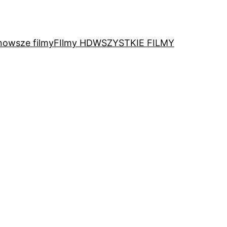
nowsze filmy
FIlmy HD
WSZYSTKIE FILMY