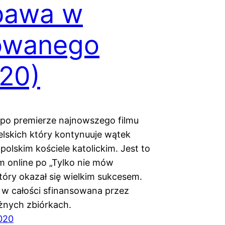
bawa w
owanego
20)
po premierze najnowszego filmu
ielskich który kontynuuje wątek
 polskim kościele katolickim. Jest to
lm online po „Tylko nie mów
tóry okazał się wielkim sukcesem.
 w całości sfinansowana przez
óżnych zbiórkach.
020