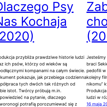
Dlaczego Psy
Za
Nas Kochaja
ch
(2020)
(20
odukcja przybliża prawdziwe historie ludzi
Jesteśmy 
az ich psów, którzy od wieków są
braci Sek
eodłącznymi kompanami na całym świecie.
pedofili w
kument pokazuje, jak przebiega codzienna
kolejny fi
półpraca tych dwóch tak różnych od
nikomu” k
ebie istot. Twórcy próbują m.in.
Produkcja
powiedzieć na pytanie, dlaczego
ludzi w r
woronogi potrafią porozumiewać się z
16 maja 2