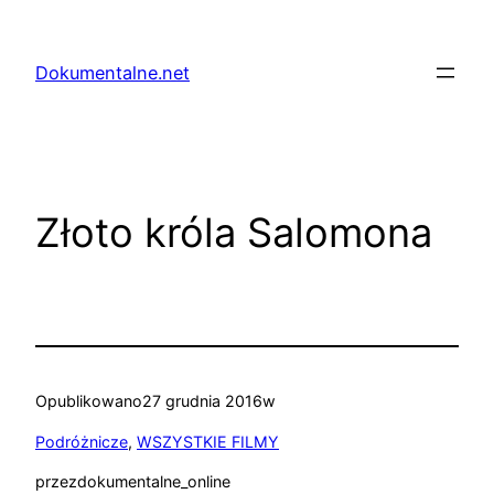
Przejdź
do
Dokumentalne.net
treści
Złoto króla Salomona
Opublikowano
27 grudnia 2016
w
Podróżnicze
, 
WSZYSTKIE FILMY
przez
dokumentalne_online