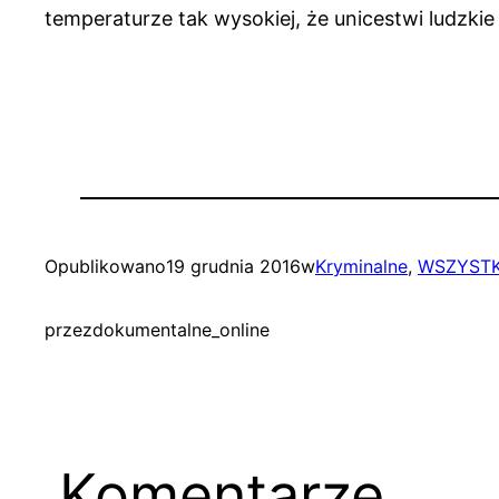
temperaturze tak wysokiej, że unicestwi ludzkie
Opublikowano
19 grudnia 2016
w
Kryminalne
, 
WSZYSTK
przez
dokumentalne_online
Komentarze