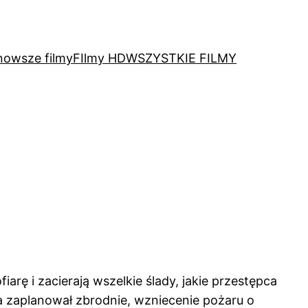
nowsze filmy
FIlmy HD
WSZYSTKIE FILMY
arę i zacierają wszelkie ślady, jakie przestępca
a zaplanował zbrodnie, wzniecenie pożaru o