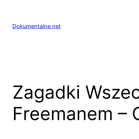
Przejdź
do
treści
Dokumentalne.net
Zagadki Wsze
Freemanem – C