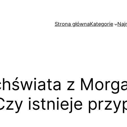
Strona główna
Kategorie
Naj
chświata z Mor
zy istnieje prz