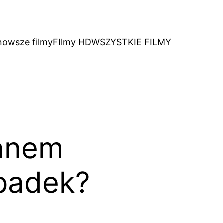
nowsze filmy
FIlmy HD
WSZYSTKIE FILMY
ganem
ypadek?