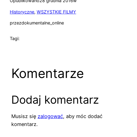
Opublikowano
28 grudnia 2016
w
Historyczne
, 
WSZYSTKIE FILMY
przez
dokumentalne_online
Tagi:
Komentarze
Dodaj komentarz
Musisz się
zalogować
, aby móc dodać
komentarz.