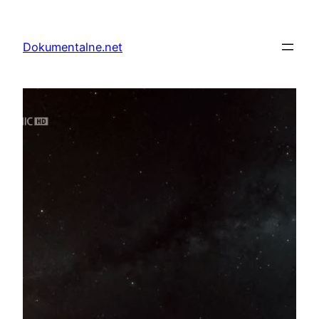
Przejdź
do
Dokumentalne.net
treści