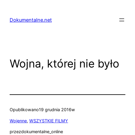
Przejdź
do
Dokumentalne.net
treści
Wojna, której nie było
Opublikowano
19 grudnia 2016
w
Wojenne
, 
WSZYSTKIE FILMY
przez
dokumentalne_online