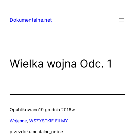
Przejdź
do
Dokumentalne.net
treści
Wielka wojna Odc. 1
Opublikowano
19 grudnia 2016
w
Wojenne
, 
WSZYSTKIE FILMY
przez
dokumentalne_online