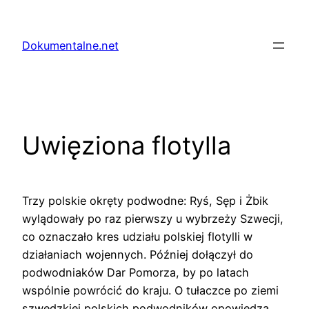
Przejdź
do
Dokumentalne.net
treści
Uwięziona flotylla
Trzy polskie okręty podwodne: Ryś, Sęp i Żbik
wylądowały po raz pierwszy u wybrzeży Szwecji,
co oznaczało kres udziału polskiej flotylli w
działaniach wojennych. Później dołączył do
podwodniaków Dar Pomorza, by po latach
wspólnie powrócić do kraju. O tułaczce po ziemi
szwedzkiej polskich podwodników opowiedzą