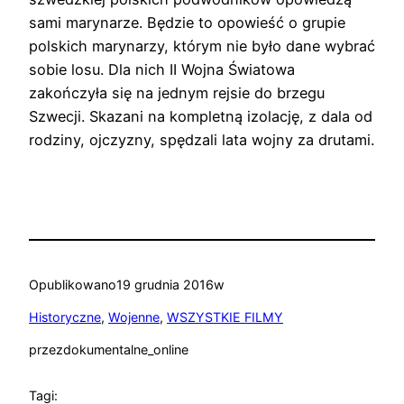
sami marynarze. Będzie to opowieść o grupie
polskich marynarzy, którym nie było dane wybrać
sobie losu. Dla nich II Wojna Światowa
zakończyła się na jednym rejsie do brzegu
Szwecji. Skazani na kompletną izolację, z dala od
rodziny, ojczyzny, spędzali lata wojny za drutami.
Opublikowano
19 grudnia 2016
w
Historyczne
, 
Wojenne
, 
WSZYSTKIE FILMY
przez
dokumentalne_online
Tagi: