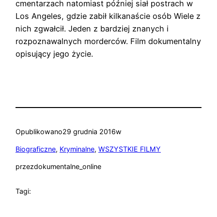
cmentarzach natomiast później siał postrach w
Los Angeles, gdzie zabił kilkanaście osób Wiele z
nich zgwałcił. Jeden z bardziej znanych i
rozpoznawalnych morderców. Film dokumentalny
opisujący jego życie.
Opublikowano
29 grudnia 2016
w
Biograficzne
, 
Kryminalne
, 
WSZYSTKIE FILMY
przez
dokumentalne_online
Tagi: