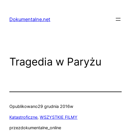
Przejdź
do
Dokumentalne.net
treści
Tragedia w Paryżu
Opublikowano
29 grudnia 2016
w
Katastroficzne
, 
WSZYSTKIE FILMY
przez
dokumentalne_online