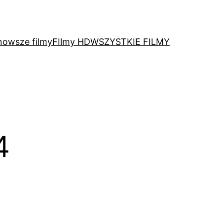
nowsze filmy
FIlmy HD
WSZYSTKIE FILMY
4