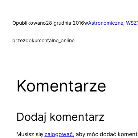
Opublikowano
28 grudnia 2016
w
Astronomiczne
, 
WSZY
przez
dokumentalne_online
Komentarze
Dodaj komentarz
Musisz się
zalogować
, aby móc dodać koment