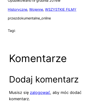
Opublikowano
19 grudnia 2016
w
Historyczne
, 
Wojenne
, 
WSZYSTKIE FILMY
przez
dokumentalne_online
Tagi:
Komentarze
Dodaj komentarz
Musisz się
zalogować
, aby móc dodać
komentarz.