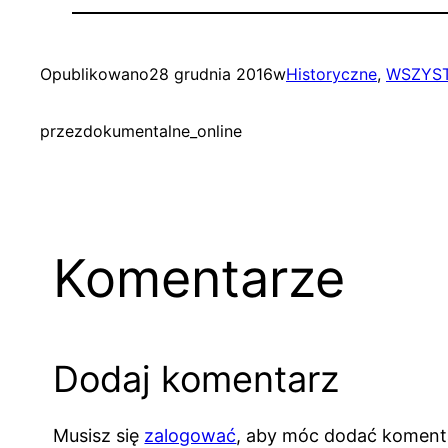
Opublikowano
28 grudnia 2016
w
Historyczne
, 
WSZYST
przez
dokumentalne_online
Komentarze
Dodaj komentarz
Musisz się
zalogować
, aby móc dodać koment