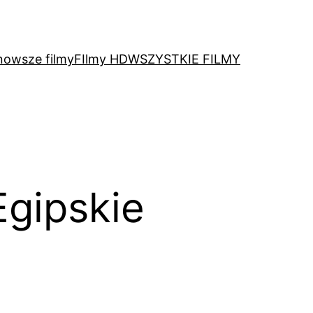
nowsze filmy
FIlmy HD
WSZYSTKIE FILMY
gipskie