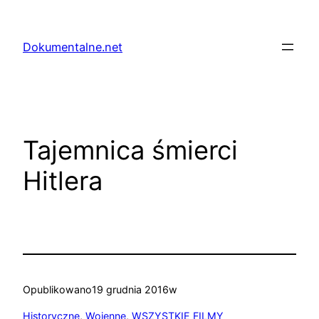
Przejdź
do
Dokumentalne.net
treści
Tajemnica śmierci
Hitlera
Opublikowano
19 grudnia 2016
w
Historyczne
, 
Wojenne
, 
WSZYSTKIE FILMY