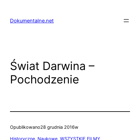
Przejdź
do
Dokumentalne.net
treści
Świat Darwina –
Pochodzenie
Opublikowano
28 grudnia 2016
w
Historyczne
, 
Naukowe
, 
WSZYSTKIE FILMY