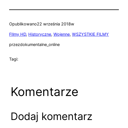
Opublikowano
22 września 2018
w
FIlmy HD
, 
Historyczne
, 
Wojenne
, 
WSZYSTKIE FILMY
przez
dokumentalne_online
Tagi:
Komentarze
Dodaj komentarz