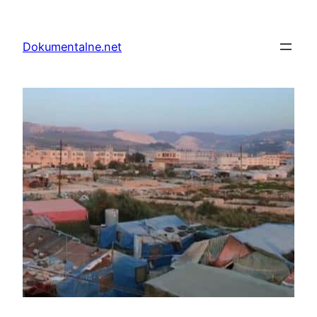
Przejdź
do
Dokumentalne.net
treści