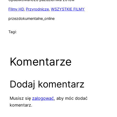
FIlmy HD
, 
Przyrodnicze
, 
WSZYSTKIE FILMY
przez
dokumentalne_online
Tagi:
Komentarze
Dodaj komentarz
Musisz się
zalogować
, aby móc dodać
komentarz.