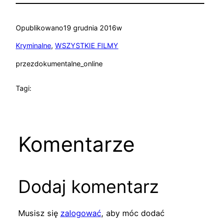
Opublikowano
19 grudnia 2016
w
Kryminalne
, 
WSZYSTKIE FILMY
przez
dokumentalne_online
Tagi:
Komentarze
Dodaj komentarz
Musisz się
zalogować
, aby móc dodać