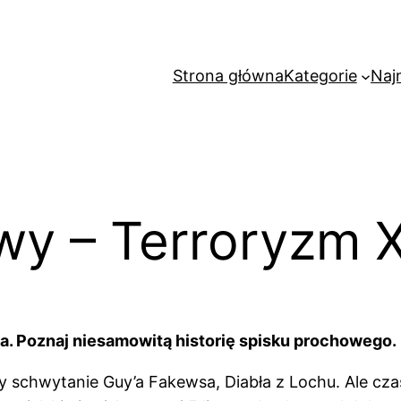
Strona główna
Kategorie
Naj
y – Terroryzm X
da. Poznaj niesamowitą historię spisku prochowego.
my schwytanie Guy’a Fakewsa, Diabła z Lochu. Ale c