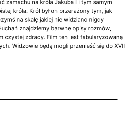
nać zamachu na króla Jakuba I i tym samym
tej króla. Król był on przerażony tym, jak
zymś na skalę jakiej nie widziano nigdy
zesłuchań znajdziemy barwne opisy rozmów,
 czystej zdrady. Film ten jest fabularyzowaną
ch. Widzowie będą mogli przenieść się do XVII