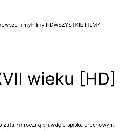
nowsze filmy
FIlmy HD
WSZYSTKIE FILMY
VII wieku [HD]
zas zatarł mroczną prawdę o spisku prochowym.