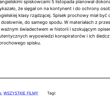
 angielskimi spiskowcami 5 listopada planował doko
kazało, że sięgał on na kontynent i do ochrony osobis
gielskiej klasy rządzącej. Spisek prochowy miał być c
ną, dosłownie, do samego spodu. W materiałach z pr
 ważnym świadectwem w historii i szokującym opisem
utentycznych wypowiedzi konspiratorów i ich śledczy
 prochowego spisku.
e
, 
WSZYSTKIE FILMY
Tagi: