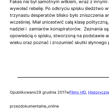
Fakes nie był samotnym wilkiem, wraz z innymi
wywołać rebelię. Po odkryciu spisku śledztwo wy
trzynastu desperatów blisko było zniszczenia an
wcześniej. Miał unicestwić całą klasę politycz
nadziei i zamiarów konspiratorów. Zeznania są
opowieścią o spisku, stworzoną na podstawie a
wieku oraz poznać i zrozumieć skutki słynnego
Opublikowano
29 grudnia 2017
w
FIlmy HD
, 
Historyczn
przez
dokumentalne_online