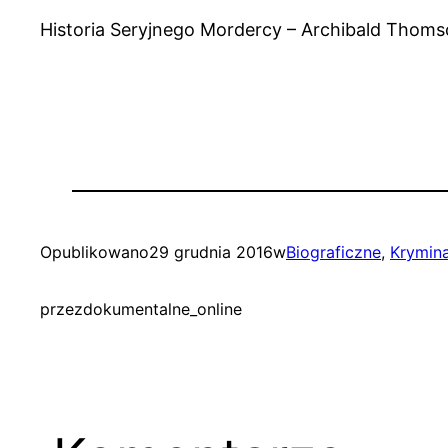
Historia Seryjnego Mordercy – Archibald Thomson
Opublikowano
29 grudnia 2016
w
Biograficzne
, 
Krymin
przez
dokumentalne_online