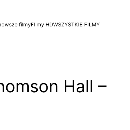
nowsze filmy
FIlmy HD
WSZYSTKIE FILMY
homson Hall –