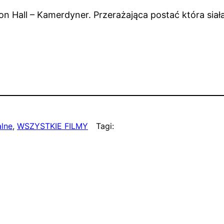
 Hall – Kamerdyner. Przerażająca postać która siała
alne
, 
WSZYSTKIE FILMY
Tagi: