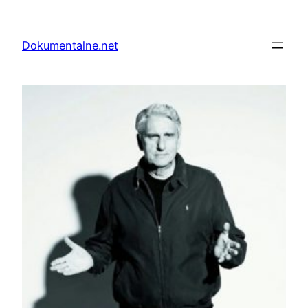
Przejdź
do
Dokumentalne.net
treści