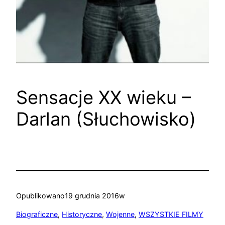
Sensacje XX wieku –
Darlan (Słuchowisko)
Opublikowano
19 grudnia 2016
w
Biograficzne
, 
Historyczne
, 
Wojenne
, 
WSZYSTKIE FILMY