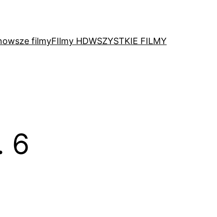
nowsze filmy
FIlmy HD
WSZYSTKIE FILMY
. 6