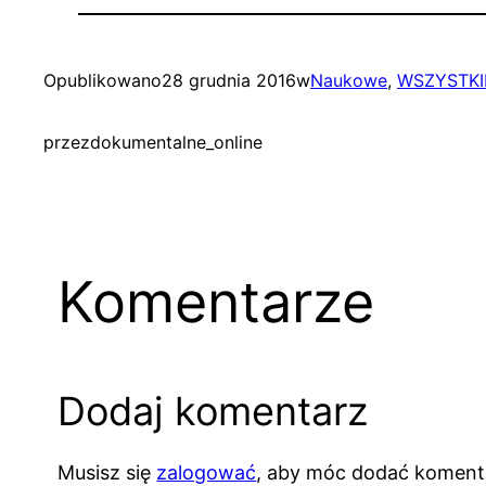
Opublikowano
28 grudnia 2016
w
Naukowe
, 
WSZYSTKI
przez
dokumentalne_online
Komentarze
Dodaj komentarz
Musisz się
zalogować
, aby móc dodać koment