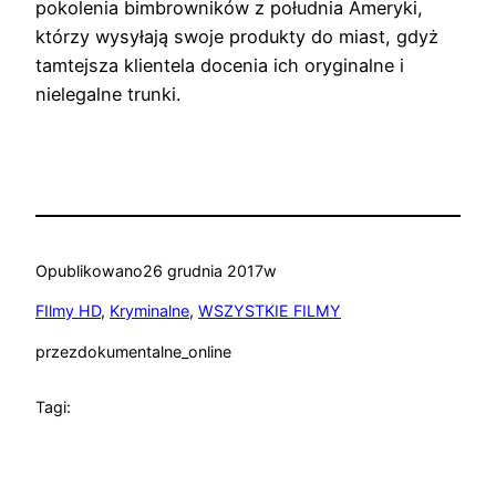
pokolenia bimbrowników z południa Ameryki,
którzy wysyłają swoje produkty do miast, gdyż
tamtejsza klientela docenia ich oryginalne i
nielegalne trunki.
Opublikowano
26 grudnia 2017
w
FIlmy HD
, 
Kryminalne
, 
WSZYSTKIE FILMY
przez
dokumentalne_online
Tagi: