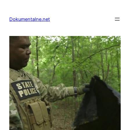
Przejdź
do
Dokumentalne.net
treści