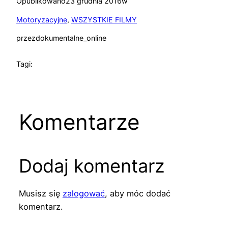
Opublikowano
23 grudnia 2016
w
Motoryzacyjne
, 
WSZYSTKIE FILMY
przez
dokumentalne_online
Tagi:
Komentarze
Dodaj komentarz
Musisz się
zalogować
, aby móc dodać
komentarz.