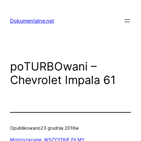
Przejdź
do
Dokumentalne.net
treści
poTURBOwani –
Chevrolet Impala 61
Opublikowano
23 grudnia 2016
w
Motoryzacyjne
, 
WSZYSTKIE FILMY