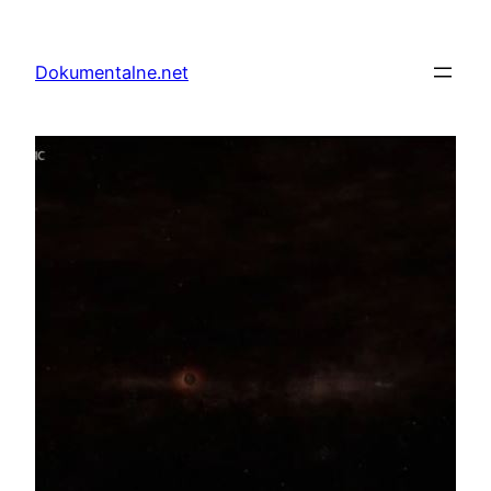
Przejdź
do
Dokumentalne.net
treści