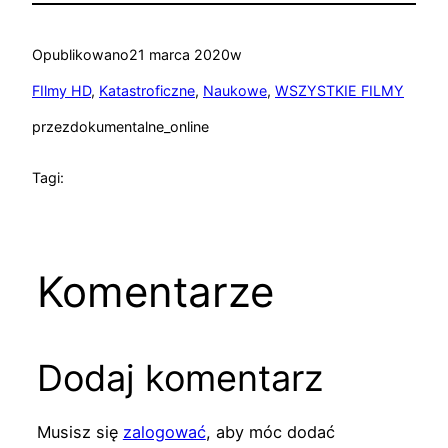
Opublikowano
21 marca 2020
w
FIlmy HD
, 
Katastroficzne
, 
Naukowe
, 
WSZYSTKIE FILMY
przez
dokumentalne_online
Tagi:
Komentarze
Dodaj komentarz
Musisz się
zalogować
, aby móc dodać