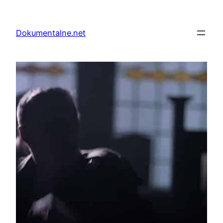
Przejdź
do
Dokumentalne.net
treści