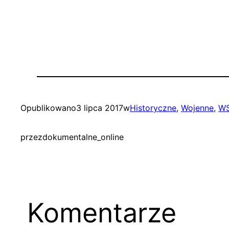
Opublikowano
3 lipca 2017
w
Historyczne
, 
Wojenne
, 
WS
przez
dokumentalne_online
Komentarze