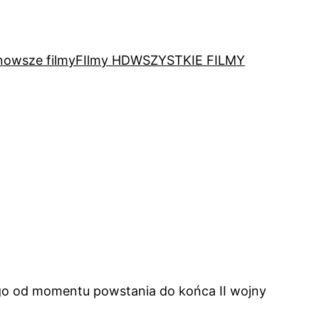
nowsze filmy
FIlmy HD
WSZYSTKIE FILMY
go od momentu powstania do końca II wojny