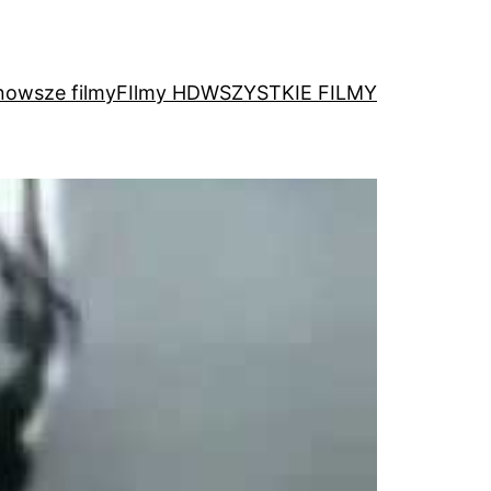
nowsze filmy
FIlmy HD
WSZYSTKIE FILMY