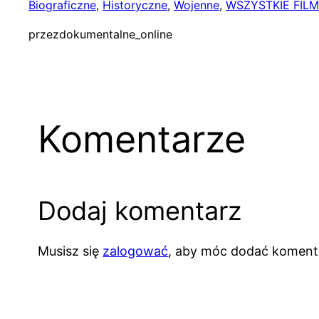
Biograficzne
, 
Historyczne
, 
Wojenne
, 
WSZYSTKIE FIL
przez
dokumentalne_online
Komentarze
Dodaj komentarz
Musisz się
zalogować
, aby móc dodać koment