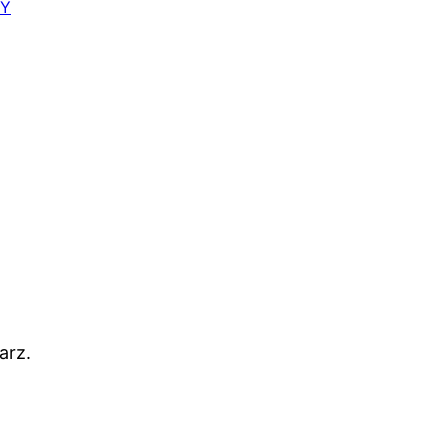
MY
arz.