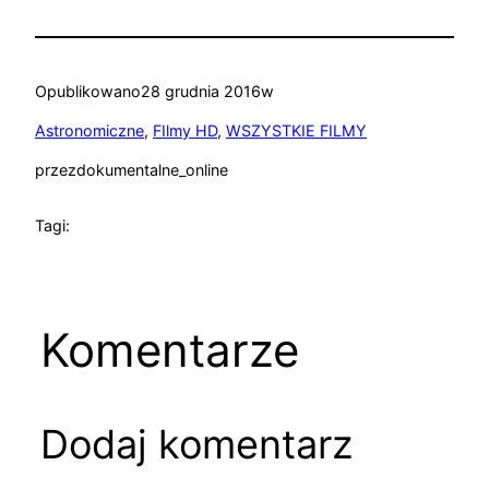
Opublikowano
28 grudnia 2016
w
Astronomiczne
, 
FIlmy HD
, 
WSZYSTKIE FILMY
przez
dokumentalne_online
Tagi:
Komentarze
Dodaj komentarz