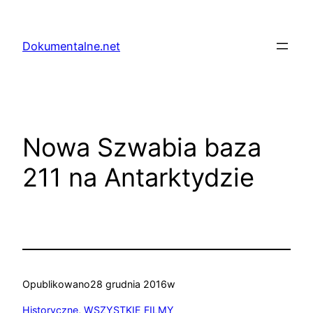
Przejdź
do
Dokumentalne.net
treści
Nowa Szwabia baza
211 na Antarktydzie
Opublikowano
28 grudnia 2016
w
Historyczne
, 
WSZYSTKIE FILMY