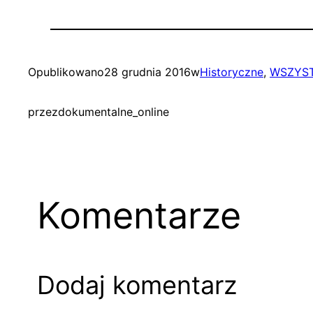
Opublikowano
28 grudnia 2016
w
Historyczne
, 
WSZYST
przez
dokumentalne_online
Komentarze
Dodaj komentarz