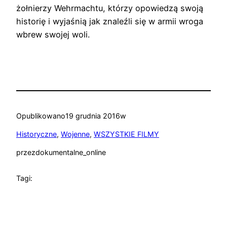
żołnierzy Wehrmachtu, którzy opowiedzą swoją
historię i wyjaśnią jak znaleźli się w armii wroga
wbrew swojej woli.
Opublikowano
19 grudnia 2016
w
Historyczne
, 
Wojenne
, 
WSZYSTKIE FILMY
przez
dokumentalne_online
Tagi: