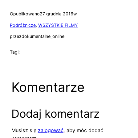
Opublikowano
27 grudnia 2016
w
Podróżnicze
, 
WSZYSTKIE FILMY
przez
dokumentalne_online
Tagi:
Komentarze
Dodaj komentarz
Musisz się
zalogować
, aby móc dodać