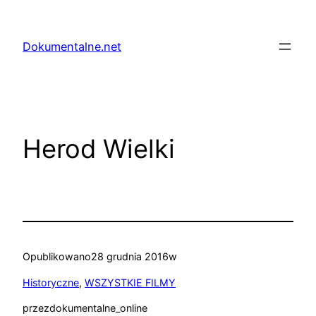
Przejdź
do
Dokumentalne.net
treści
Herod Wielki
Opublikowano
28 grudnia 2016
w
Historyczne
, 
WSZYSTKIE FILMY
przez
dokumentalne_online