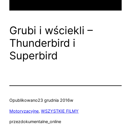
Grubi i wściekli –
Thunderbird i
Superbird
Opublikowano
23 grudnia 2016
w
Motoryzacyjne
, 
WSZYSTKIE FILMY
przez
dokumentalne_online