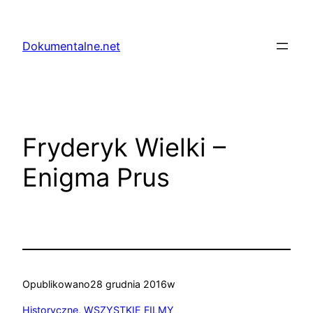
Przejdź
do
Dokumentalne.net
treści
Fryderyk Wielki –
Enigma Prus
Opublikowano
28 grudnia 2016
w
Historyczne
, 
WSZYSTKIE FILMY