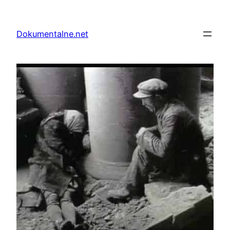
Przejdź
do
Dokumentalne.net
treści