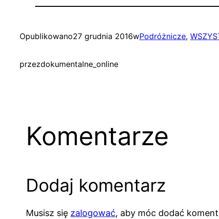
Opublikowano
27 grudnia 2016
w
Podróżnicze
, 
WSZYST
przez
dokumentalne_online
Komentarze
Dodaj komentarz
Musisz się
zalogować
, aby móc dodać koment