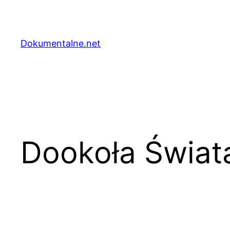
Przejdź
do
treści
Dokumentalne.net
Dookoła Świata