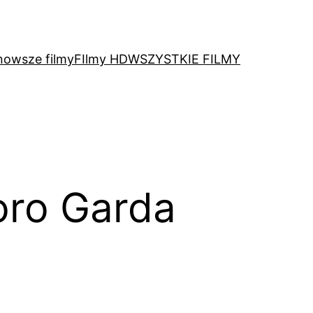
nowsze filmy
FIlmy HD
WSZYSTKIE FILMY
oro Garda