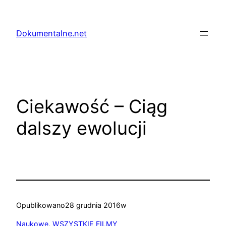
Przejdź
do
Dokumentalne.net
treści
Ciekawość – Ciąg
dalszy ewolucji
Opublikowano
28 grudnia 2016
w
Naukowe
, 
WSZYSTKIE FILMY