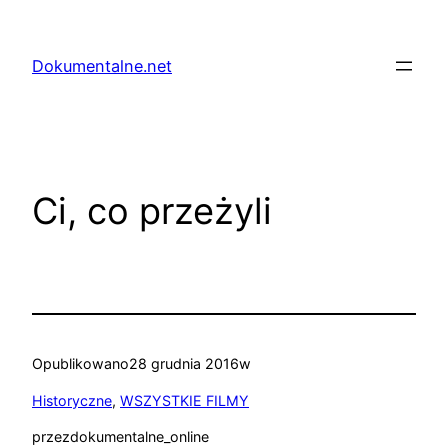
Przejdź
do
Dokumentalne.net
treści
Ci, co przeżyli
Opublikowano
28 grudnia 2016
w
Historyczne
, 
WSZYSTKIE FILMY
przez
dokumentalne_online