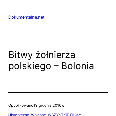
Przejdź
do
Dokumentalne.net
treści
Bitwy żołnierza
polskiego – Bolonia
Opublikowano
19 grudnia 2016
w
Historyczne
, 
Wojenne
, 
WSZYSTKIE FILMY