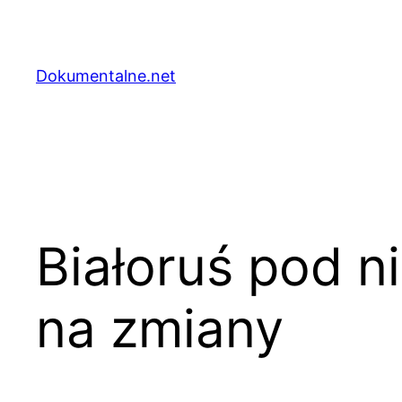
Przejdź
do
treści
Dokumentalne.net
Białoruś pod n
na zmiany