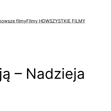
nowsze filmy
FIlmy HD
WSZYSTKIE FILMY
ją – Nadzieja