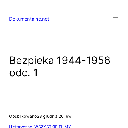
Przejdź
do
Dokumentalne.net
treści
Bezpieka 1944-1956
odc. 1
Opublikowano
28 grudnia 2016
w
Historyczne
, 
WSZYSTKIE FILMY